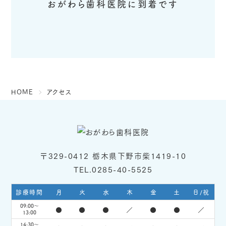
おがわら歯科医院に到着です
HOME
アクセス
〒329-0412 栃木県下野市柴1419-10
TEL.0285-40-5525
診療時間
月
火
水
木
金
土
日/祝
09:00～
●
●
●
／
●
●
／
13:00
14:30～